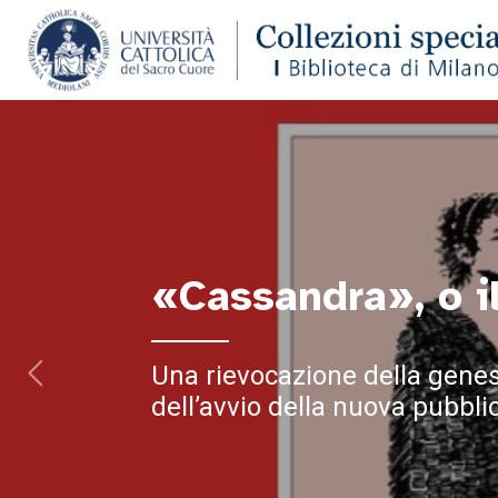
«Cassandra», o i
Una rievocazione della genesi
dell’avvio della nuova pubbli