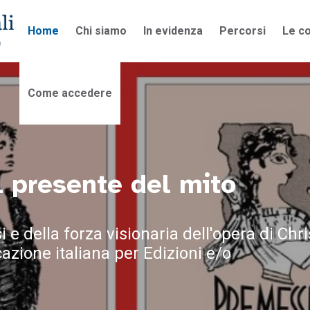
Home
Chi siamo
In evidenza
Percorsi
Le co
Come accedere
l presente del mito
 e della forza visionaria dell'opera di Chri
cazione italiana per Edizioni e/o