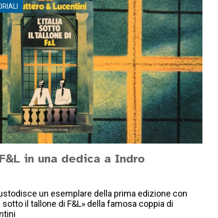
ORIALI
F&L in una dedica a Indro
 custodisce un esemplare della prima edizione con
a sotto il tallone di F&L» della famosa coppia di
ntini