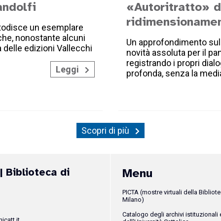
ndolfi
«Autoritratto» d
ridimensionamen
ustodisce un esemplare
 che, nonostante alcuni
Un approfondimento sull
a delle edizioni Vallecchi
novità assoluta per il pa
registrando i propri dialog
Leggi
profonda, senza la media
Scopri di più
| Biblioteca di
Menu
PICTA (mostre virtuali della Bibliote
Milano)
Catalogo degli archivi istituzionali e
icatt.it