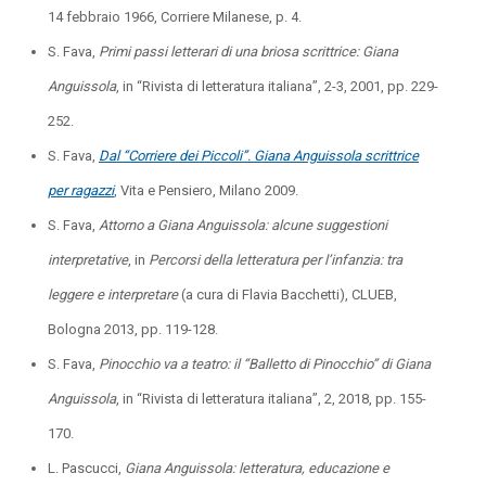
14 febbraio 1966, Corriere Milanese, p. 4.
S. Fava,
Primi passi letterari di una briosa scrittrice: Giana
Anguissola
, in “Rivista di letteratura italiana”, 2-3, 2001, pp. 229-
252.
S. Fava,
Dal “Corriere dei Piccoli”. Giana Anguissola scrittrice
per ragazzi
, Vita e Pensiero, Milano 2009.
S. Fava,
Attorno a Giana Anguissola: alcune suggestioni
interpretative
, in
Percorsi della letteratura per l’infanzia: tra
leggere e interpretare
(a cura di Flavia Bacchetti), CLUEB,
Bologna 2013, pp. 119-128.
S. Fava,
Pinocchio va a teatro: il “Balletto di Pinocchio” di Giana
Anguissola
, in “Rivista di letteratura italiana”, 2, 2018, pp. 155-
170.
L. Pascucci,
Giana Anguissola: letteratura, educazione e