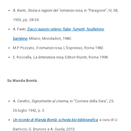
A. Banti,
Storia e ragioni del ‘romanzo rosa
, in “Paragone”, IV, 38,
1953, pp. 28-34.
A. Faeti,
Dacci questo veleno: fiabe, fumetti, feuilletons,
bambine
, Milano, Mondadori, 1980.
M.P. Pozzato,
Il romanzo
rosa, L’Espresso, Roma 1982.
E. Roccella,
La letteratura rosa
, Editori Riuniti, Roma 1998.
Su Wanda Bontà:
A. Ceretto,
Signorinette al cinema
, in “Corriere della Sera”, 25-
26 luglio 1942, p. 3.
Un ricordo di Wanda Bontà: scheda bio-bibliografica
, a cura di U.
Bartocci, G. Brunoro e A. Guida, 2013.