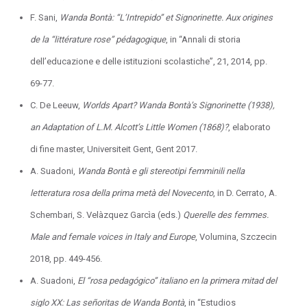
F. Sani,
Wanda Bontà: “L’Intrepido” et Signorinette. Aux origines
de la “littérature rose” pédagogique
, in “Annali di storia
dell’educazione e delle istituzioni scolastiche”, 21, 2014, pp.
69-77.
C. De Leeuw,
Worlds Apart? Wanda Bontà’s Signorinette (1938),
an Adaptation of L.M. Alcott’s Little Women (1868)?
, elaborato
di fine master, Universiteit Gent, Gent 2017.
A. Suadoni,
Wanda Bontà e gli stereotipi femminili nella
letteratura rosa della prima metà del Novecento
, in D. Cerrato, A.
Schembari, S. Velàzquez Garcìa (eds.)
Querelle des femmes.
Male and female voices in Italy and Europe
, Volumina, Szczecin
2018, pp. 449-456.
A. Suadoni,
El “rosa pedagógico” italiano en la primera mitad del
siglo XX: Las señoritas de Wanda Bontà
, in “Estudios