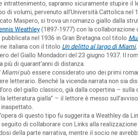
 intrattenimento, sapranno sicuramente stupire il l
o di volumi, pervenuto all’Università Cattolica nel 1
ato Maspero, si trova un romanzo giallo dalla strut
ennis Weathley
(1897-1977) con la collaborazione 
pubblicata nel 1936 in Gran Bretagna col titolo
Mur
e italiana con il titolo
Un delitto al largo di Miami
ro del Giallo Mondadori del 23 giugno 1937. Il roma
a più di quarant’anni di distanza.
di Miami
può essere considerato uno dei primi romanzi 
re letterario. Benché la vicenda narrata non sia dissi
’oro del giallo classico, già dalla copertina – sulla
a letteratura gialla” – il lettore è messo sull’avvis
 inaspettato.
n’opera di questo tipo fu suggerita a Weathley da L
in seguito di collaborare con Links alla realizzazion
osi della parte narrativa, mentre il socio ne avrebb