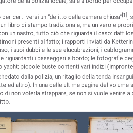
igatore della polizia locale, sale a bordo per occupa
[1]
o per certi versi un “delitto della camera chiusa”
, 
 un libro di stampo tradizionale, ma un vero e propri
on un nastro, tutto ciò che riguarda il caso: dattilosc
imoni presenti al fatto; i rapporti inviati da Ketterin
so, i suoi dubbi e le sue elucubrazioni; i cablogram
ie riguardanti i passeggeri a bordo; le fotografie deg
o yacht; piccole buste contenti vari indizi (impronte
dato dalla polizia, un ritaglio della tenda insangu
te ed altro). In una delle ultime pagine del volume 
to di non volerla strappare, se non si vuole venire 
itto.