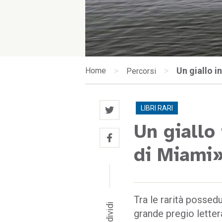
>
>
Un giallo i
Home
Percorsi
LIBRI RARI
Un giallo 
di Miami
Tra le rarità possed
Condividi
grande pregio lette