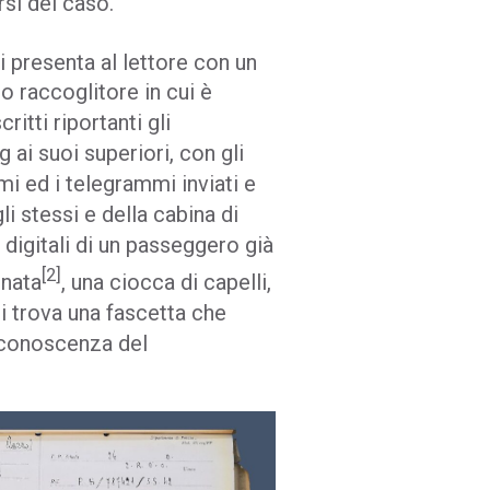
rsi del caso.
si presenta al lettore con un
o raccoglitore in cui è
ritti riportanti gli
g ai suoi superiori, con gli
mi ed i telegrammi inviati e
li stessi e della cabina di
 digitali di un passeggero già
[2]
inata
, una ciocca di capelli,
si trova una fascetta che
a conoscenza del