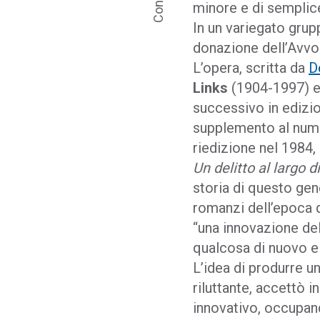
minore e di semplice
In un variegato grupp
donazione dell’Avvoc
L’opera, scritta da
D
Links
(1904-1997) e 
successivo in edizion
supplemento al nume
riedizione nel 1984, 
Un delitto al largo 
storia di questo gene
romanzi dell’epoca d
“una innovazione dell
qualcosa di nuovo e
L’idea di produrre u
riluttante, accettò 
innovativo, occupand