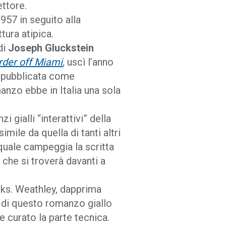
ettore.
957 in seguito alla
tura atipica.
di
Joseph Gluckstein
der off Miami
, uscì l’anno
, pubblicata come
nzo ebbe in Italia una sola
gialli “interattivi” della
mile da quella di tanti altri
 quale campeggia la scritta
o che si troverà davanti a
inks. Weathley, dapprima
e di questo romanzo giallo
e curato la parte tecnica.