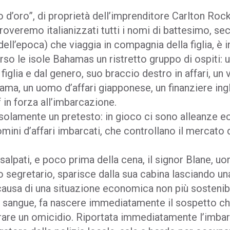
o d’oro”, di proprietà dell’imprenditore Carlton Roc
troveremo italianizzati tutti i nomi di battesimo, 
 dell’epoca) che viaggia in compagnia della figlia, è 
so le isole Bahamas un ristretto gruppo di ospiti: 
iglia e dal genero, suo braccio destro in affari, un
ama, un uomo d’affari giapponese, un finanziere ingl
f in forza all’imbarcazione.
, solamente un pretesto: in gioco ci sono alleanze 
omini d’affari imbarcati, che controllano il mercato 
alpati, e poco prima della cena, il signor Blane, uo
o segretario, sparisce dalla sua cabina lasciando una
causa di una situazione economica non più sostenib
 sangue, fa nascere immediatamente il sospetto che 
rare un omicidio. Riportata immediatamente l’imbar