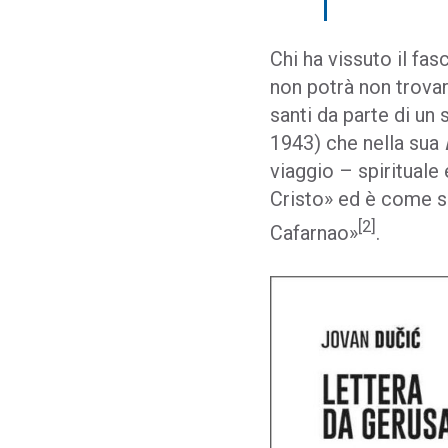
Chi ha vissuto il fas
non potrà non trova
santi da parte di un
1943) che nella sua
viaggio – spirituale
Cristo» ed è come se
[2]
Cafarnao»
.