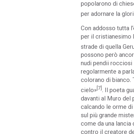
popolarono di chiese 
per adornare la glori
Con addosso tutta l’
per il cristianesimo
strade di quella Geru
possono però ancora 
nudi pendii rocciosi
regolarmente a parlar
colorano di bianco. 
[7]
cielo»
. Il poeta g
davanti al Muro del 
calcando le orme di 
sul più grande miste
come da una lancia d
contro il creatore d