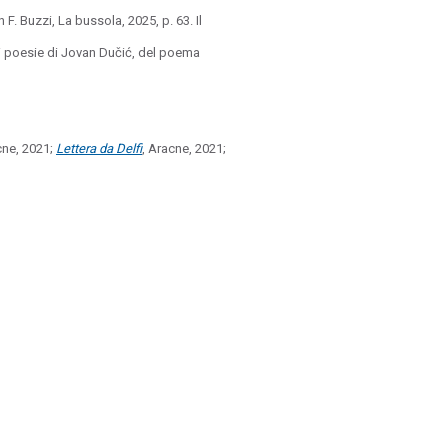
 F. Buzzi, La bussola, 2025, p. 63. Il
di poesie di Jovan Dučić, del poema
cne, 2021;
Lettera da Delfi
, Aracne, 2021;