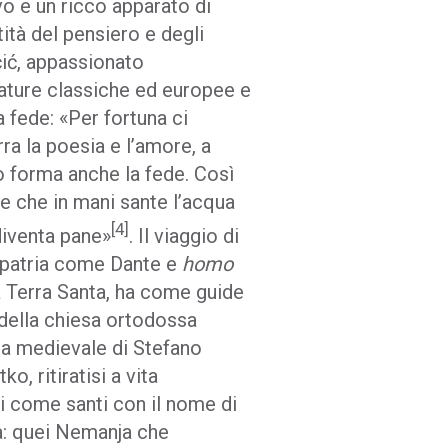
o e un ricco apparato di
tità del pensiero e degli
čić, appassionato
rature classiche ed europee e
 fede: «Per fortuna ci
ra la poesia e l’amore, a
so forma anche la fede. Così
 che in mani sante l’acqua
[4]
 diventa pane»
. Il viaggio di
ua patria come Dante e
homo
la Terra Santa, ha come guide
i della chiesa ortodossa
tia medievale di Stefano
o, ritiratisi a vita
i come santi con il nome di
: quei Nemanja che