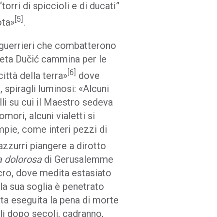
orri di spiccioli e di ducati”
[5]
ota»
.
i guerrieri che combatterono
poeta Dučić cammina per le
[6]
ittà della terra»
dove
spiragli luminosi: «Alcuni
lli su cui il Maestro sedeva
omori, alcuni vialetti si
mpie, come interi pezzi di
azzurri piangere a dirotto
a dolorosa
di Gerusalemme
lcro, dove medita estasiato
 la sua soglia è penetrato
ata eseguita la pena di morte
li dopo secoli, cadranno,