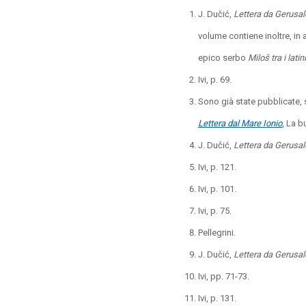
J. Dučić,
Lettera da Gerus
volume contiene inoltre, in
epico serbo
Miloš tra i latini
Ivi, p. 69.
Sono già state pubblicate, 
Lettera dal Mare Ionio
, La b
J. Dučić,
Lettera da Gerus
Ivi, p. 121.
Ivi, p. 101.
Ivi, p. 75.
Pellegrini.
J. Dučić,
Lettera da Gerus
Ivi, pp. 71-73.
Ivi, p. 131.