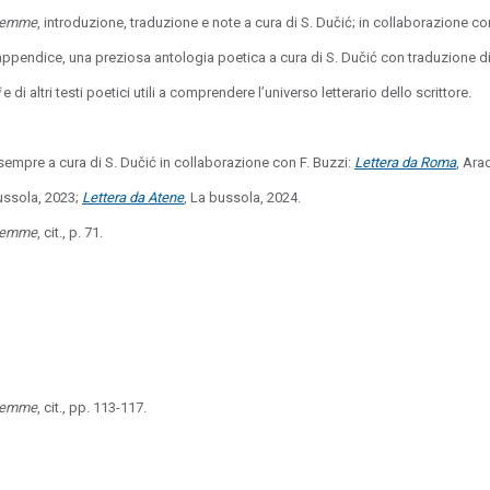
alemme
, introduzione, traduzione e note a cura di S. Dučić; in collaborazione con
 appendice, una preziosa antologia poetica a cura di S. Dučić con traduzione 
e di altri testi poetici utili a comprendere l’universo letterario dello scrittore.
sempre a cura di S. Dučić in collaborazione con F. Buzzi:
Lettera da Roma
, Ara
ussola, 2023;
Lettera da Atene
, La bussola, 2024.
alemme
, cit., p. 71.
alemme
, cit., pp. 113-117.