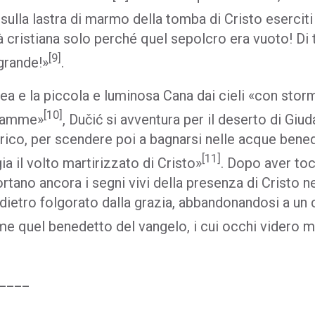
 sulla lastra di marmo della tomba di Cristo eserciti
 cristiana solo perché quel sepolcro era vuoto! Di tut
[9]
 grande!»
.
lea e la piccola e luminosa Cana dai cieli «con stor
[10]
fiamme»
, Dučić si avventura per il deserto di Giud
ico, per scendere poi a bagnarsi nelle acque bened
[11]
ia il volto martirizzato di Cristo»
. Dopo aver to
rtano ancora i segni vivi della presenza di Cristo nel
dietro folgorato dalla grazia, abbandonandosi a un 
me quel benedetto del vangelo, i cui occhi videro m
____