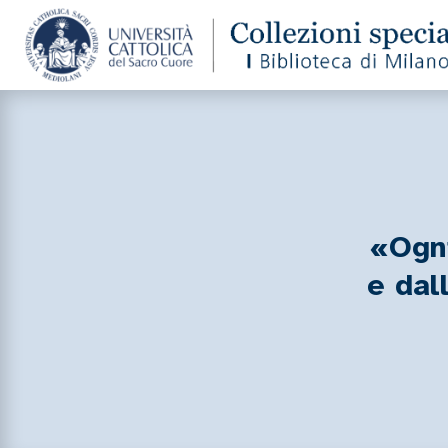
«Ogni
e dal