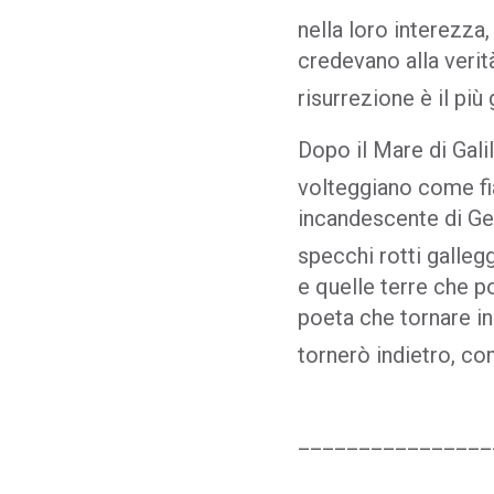
nella loro interezza,
credevano alla verità
risurrezione è il più
Dopo il Mare di Gali
volteggiano come 
incandescente di Ger
specchi rotti gallegg
e quelle terre che po
poeta che tornare in
tornerò indietro, co
________________