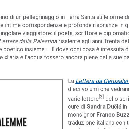
cino di un pellegrinaggio in Terra Santa sulle orme d
re intime corrispondenze e profonde risonanze in q
 singolare viaggiatore: il poeta, scrittore e diploma
Lettera dalla Palestina
risalente agli anni Trenta 
 e poetico insieme – lì dove ogni cosa è intessuta d
 «l’aria e l’acqua fossero ancora piene delle sue pa
La
Lettera da Gerusal
dieci volumi che vedran
[3]
varie lettere
dello scri
cure di
Sandra Dučić
in
monsignor
Franco Buz
traduzione italiana con t