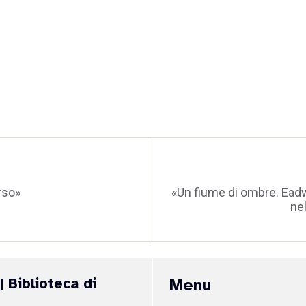
rso»
«Un fiume di ombre. Ead
ne
| Biblioteca di
Menu