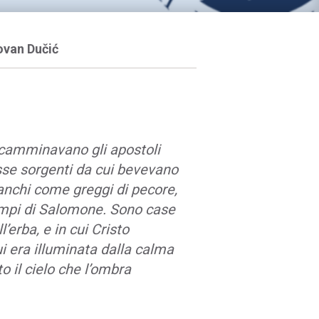
ovan Dučić
i camminavano gli apostoli
esse sorgenti da cui bevevano
bianchi come greggi di pecore,
tempi di Salomone. Sono case
erba, e in cui Cristo
i era illuminata dalla calma
to il cielo che l’ombra