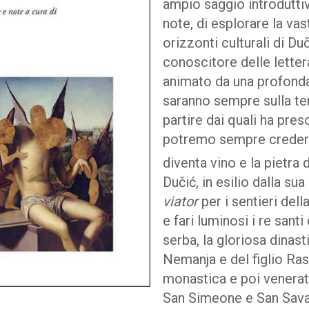
ampio saggio introduttiv
note, di esplorare la vas
orizzonti culturali di Du
conoscitore delle lette
animato da una profonda
saranno sempre sulla ter
partire dai quali ha pre
potremo sempre credere
diventa vino e la pietra
Dučić, in esilio dalla s
viator
per i sentieri del
e fari luminosi i re sant
serba, la gloriosa dinas
Nemanja e del figlio Rastk
monastica e poi venerat
San Simeone e San Sava