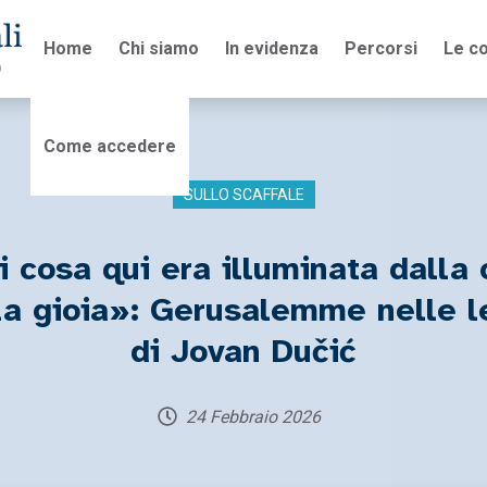
Home
Chi siamo
In evidenza
Percorsi
Le co
Come accedere
SULLO SCAFFALE
 cosa qui era illuminata dalla
la gioia»: Gerusalemme nelle l
di Jovan Dučić
24 Febbraio 2026