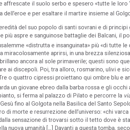
affrescate il suolo serbo e spesero «tutte le loro “t
a dell’eroe e per esaltare il martire insieme al Golg
eredità del suo popolo di santi sovrani e di princip
 le più aspre e sanguinose battaglie dei Balcani, il 
salemme «distrutta e insanguinata» più «di tutte le c
miracolosamente aprirsi, in una brezza silenziosa, 
 brillano ancora al sole primaverile; questi sono que
e ai discepoli. Poi, tra alloro, rosmarino, ulivi e sic
Tre o quattro cipressi proiettano qui ombre blu e a
uarda un giovane ebreo dalla barba rossa e gli occhi 
pianto, si ferma al palazzo di Pilato e percorre la
vi
Gesù fino al Golgota nella Basilica del Santo Sepo
ro di morte e resurrezione dell’universo: «chi varca
alla sensazione di trovarsi sotto il tetto dove è st
ella nuova umanità […] Davanti a questa tomba, seco