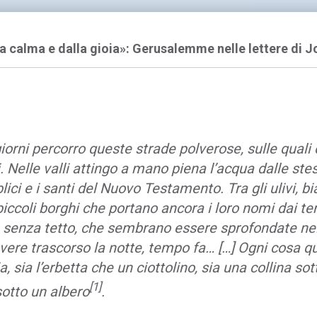
la calma e dalla gioia»: Gerusalemme nelle lettere di J
giorni percorro queste strade polverose, sulle qual
. Nelle valli attingo a mano piena l’acqua dalle st
iblici e i santi del Nuovo Testamento. Tra gli ulivi, 
piccoli borghi che portano ancora i loro nomi dai 
 senza tetto, che sembrano essere sprofondate nell’
vere trascorso la notte, tempo fa… […] Ogni cosa qu
ia, sia l’erbetta che un ciottolino, sia una collina sot
[1]
sotto un albero
.