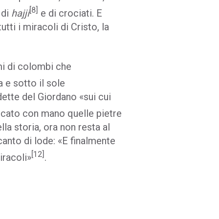
[8]
 di
hajji
e di crociati. E
ti i miracoli di Cristo, la
mi di colombi che
a e sotto il sole
ette del Giordano «sui cui
ccato con mano quelle pietre
la storia, ora non resta al
canto di lode: «E finalmente
[12]
iracoli»
.